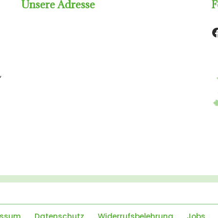
Unsere Adresse
F
,
essum
Datenschutz
Widerrufsbelehrung
Jobs