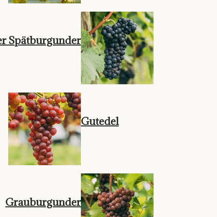
er Spätburgunder
Gutedel
Grauburgunder