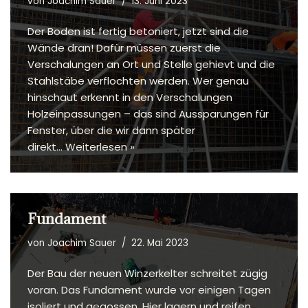
von
Joachim Sauer
13. Juni 2023
Der Boden ist fertig betoniert, jetzt sind die
Wände dran! Dafür müssen zuerst die
Verschalungen an Ort und Stelle gehievt und die
Stahlstäbe verflochten werden. Wer genau
hinschaut erkennt in den Verschalungen
Holzeinpassungen – das sind Aussparungen für
Fenster, über die wir dann später
direkt…
Weiterlesen »
Fundament
von
Joachim Sauer
22. Mai 2023
Der Bau der neuen Winzerkelter schreitet zügig
voran. Das Fundament wurde vor einigen Tagen
isoliert und gegossen. Hier lagern und reifen